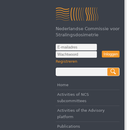
Nederlandse Commissie voor
Stralingsdosimetrie
Inloggen
Registreren
Home
Activities of NCS
subcommittees
Activities of the Advisory
platform
Publications