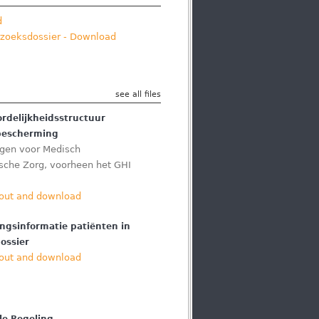
d
erzoeksdossier - Download
see all files
rdelijkheidsstructuur
bescherming
ingen voor Medisch
ische Zorg, voorheen het GHI
out and download
ingsinformatie patiënten in
ossier
out and download