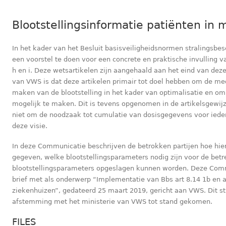
Blootstellingsinformatie patiënten in 
In het kader van het Besluit basisveiligheidsnormen stralingsb
een voorstel te doen voor een concrete en praktische invulling v
h en i. Deze wetsartikelen zijn aangehaald aan het eind van dez
van VWS is dat deze artikelen primair tot doel hebben om de m
maken van de blootstelling in het kader van optimalisatie en om
mogelijk te maken. Dit is tevens opgenomen in de artikelsgewijze
niet om de noodzaak tot cumulatie van dosisgegevens voor ieder
deze visie.
In deze Communicatie beschrijven de betrokken partijen hoe hier
gegeven, welke blootstellingsparameters nodig zijn voor de betr
blootstellingsparameters opgeslagen kunnen worden. Deze Commu
brief met als onderwerp “Implementatie van Bbs art 8.14 1b en ar
ziekenhuizen”, gedateerd 25 maart 2019, gericht aan VWS. Dit st
afstemming met het ministerie van VWS tot stand gekomen.
FILES