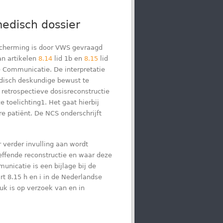
medisch dossier
escherming is door VWS gevraagd
an artikelen
8.14
lid 1b en
8.15
lid
e Communicatie. De interpretatie
edisch deskundige bewust te
 retrospectieve dosisreconstructie
 toelichting1. Het gaat hierbij
e patiënt. De NCS onderschrijft
 verder invulling aan wordt
effende reconstructie en waar deze
nicatie is een bijlage bij de
t 8.15 h en i in de Nederlandse
uk is op verzoek van en in