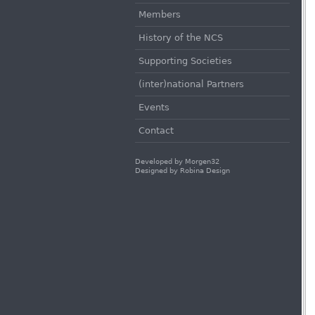
Members
History of the NCS
Supporting Societies
(inter)national Partners
Events
Contact
Developed by
Morgen32
Designed by
Robina Design