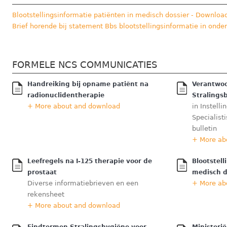
Blootstellingsinformatie patiënten in medisch dossier - Downloa
Brief horende bij statement Bbs blootstellingsinformatie in ond
FORMELE NCS COMMUNICATIES
Handreiking bij opname patiënt na
Verantwoo
radionuclidentherapie
Stralings
+ More about and download
in Instell
Specialist
bulletin
+ More ab
Leefregels na I-125 therapie voor de
Blootstell
prostaat
medisch d
Diverse informatiebrieven en een
+ More ab
rekensheet
+ More about and download